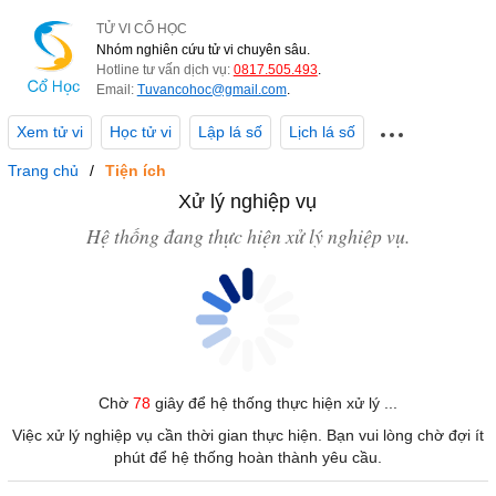
TỬ VI CỔ HỌC
Nhóm nghiên cứu tử vi chuyên sâu.
Hotline tư vấn dịch vụ:
0817.505.493
.
Email:
Tuvancohoc@gmail.com
.
Xem tử vi
Học tử vi
Lập lá số
Lịch lá số
Trang chủ
Tiện ích
Xử lý nghiệp vụ
Hệ thống đang thực hiện xử lý nghiệp vụ.
Chờ
78
giây để hệ thống thực hiện xử lý ...
Việc xử lý nghiệp vụ cần thời gian thực hiện. Bạn vui lòng chờ đợi ít
phút để hệ thống hoàn thành yêu cầu.