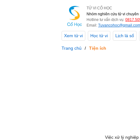
TỬ VI CỔ HỌC
Nhóm nghiên cứu tử vi chuyên 
Hotline tư vấn dịch vụ:
0817.50
Email:
Tuvancohoc@gmail.co
Xem tử vi
Học tử vi
Lịch lá số
Trang chủ
Tiện ích
Việc xử lý nghiệp