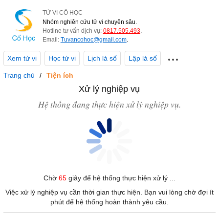
TỬ VI CỔ HỌC
Nhóm nghiên cứu tử vi chuyên sâu.
Hotline tư vấn dịch vụ:
0817.505.493
.
Email:
Tuvancohoc@gmail.com
.
Xem tử vi
Học tử vi
Lịch lá số
Lập lá số
Trang chủ
Tiện ích
Xử lý nghiệp vụ
Hệ thống đang thực hiện xử lý nghiệp vụ.
Chờ
65
giây để hệ thống thực hiện xử lý ...
Việc xử lý nghiệp vụ cần thời gian thực hiện. Bạn vui lòng chờ đợi ít
phút để hệ thống hoàn thành yêu cầu.