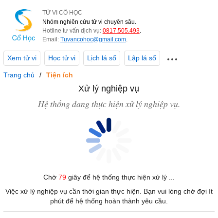
TỬ VI CỔ HỌC
Nhóm nghiên cứu tử vi chuyên sâu.
Hotline tư vấn dịch vụ:
0817.505.493
.
Email:
Tuvancohoc@gmail.com
.
Xem tử vi
Học tử vi
Lịch lá số
Lập lá số
Trang chủ
Tiện ích
Xử lý nghiệp vụ
Hệ thống đang thực hiện xử lý nghiệp vụ.
Chờ
79
giây để hệ thống thực hiện xử lý ...
Việc xử lý nghiệp vụ cần thời gian thực hiện. Bạn vui lòng chờ đợi ít
phút để hệ thống hoàn thành yêu cầu.