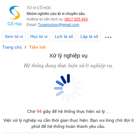
TỬ VI CỔ HỌC
Nhóm nghiên cứu tử vi chuyên sâu.
Hotline tư vấn dịch vụ:
0817.505.493
.
Email:
Tuvancohoc@gmail.com
.
Xem tử vi
Học tử vi
Lịch lá số
Lập lá số
Trang chủ
Tiện ích
Xử lý nghiệp vụ
Hệ thống đang thực hiện xử lý nghiệp vụ.
Chờ
94
giây để hệ thống thực hiện xử lý ...
Việc xử lý nghiệp vụ cần thời gian thực hiện. Bạn vui lòng chờ đợi ít
phút để hệ thống hoàn thành yêu cầu.