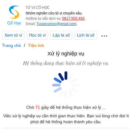
TỬ VI CỔ HỌC
Nhóm nghiên cứu tử vi chuyên sâu.
Hotline tư vấn dịch vụ:
0817.505.493
.
Email:
Tuvancohoc@gmail.com
.
Xem tử vi
Học tử vi
Lập lá số
Lịch lá số
Trang chủ
Tiện ích
Xử lý nghiệp vụ
Hệ thống đang thực hiện xử lý nghiệp vụ.
Chờ
71
giây để hệ thống thực hiện xử lý ...
Việc xử lý nghiệp vụ cần thời gian thực hiện. Bạn vui lòng chờ đợi ít
phút để hệ thống hoàn thành yêu cầu.