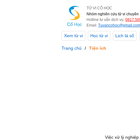
TỬ VI CỔ HỌC
Nhóm nghiên cứu tử vi chuyên 
Hotline tư vấn dịch vụ:
0817.50
Email:
Tuvancohoc@gmail.co
Xem tử vi
Học tử vi
Lịch lá số
Trang chủ
Tiện ích
Việc xử lý nghiệp