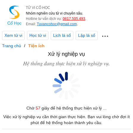
TỬ VI CỔ HỌC
Nhóm nghiên cứu tử vi chuyên sâu.
Hotline tư vấn dịch vụ:
0817.505.493
.
Email:
Tuvancohoc@gmail.com
.
Xem tử vi
Học tử vi
Lịch lá số
Lập lá số
Trang chủ
Tiện ích
Xử lý nghiệp vụ
Hệ thống đang thực hiện xử lý nghiệp vụ.
Chờ
57
giây để hệ thống thực hiện xử lý ...
Việc xử lý nghiệp vụ cần thời gian thực hiện. Bạn vui lòng chờ đợi ít
phút để hệ thống hoàn thành yêu cầu.