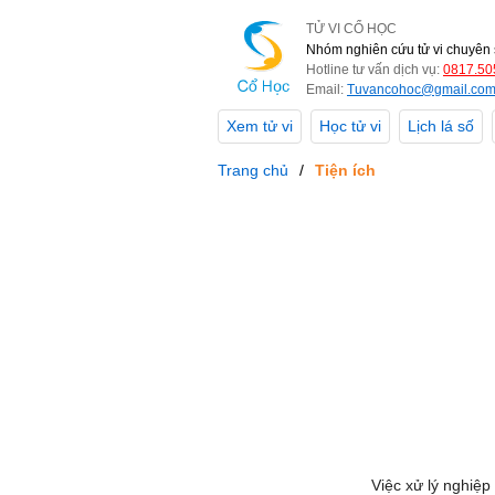
TỬ VI CỔ HỌC
Nhóm nghiên cứu tử vi chuyên 
Hotline tư vấn dịch vụ:
0817.50
Email:
Tuvancohoc@gmail.co
Xem tử vi
Học tử vi
Lịch lá số
Trang chủ
Tiện ích
Việc xử lý nghiệp