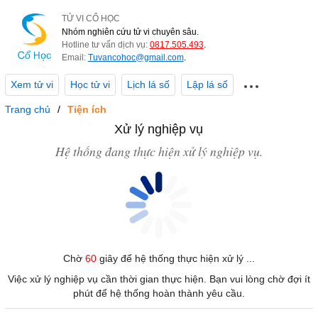
TỬ VI CỔ HỌC
Nhóm nghiên cứu tử vi chuyên sâu.
Hotline tư vấn dịch vụ:
0817.505.493
.
Email:
Tuvancohoc@gmail.com
.
Xem tử vi
Học tử vi
Lịch lá số
Lập lá số
Trang chủ
Tiện ích
Xử lý nghiệp vụ
Hệ thống đang thực hiện xử lý nghiệp vụ.
Chờ
60
giây để hệ thống thực hiện xử lý ...
Việc xử lý nghiệp vụ cần thời gian thực hiện. Bạn vui lòng chờ đợi ít
phút để hệ thống hoàn thành yêu cầu.