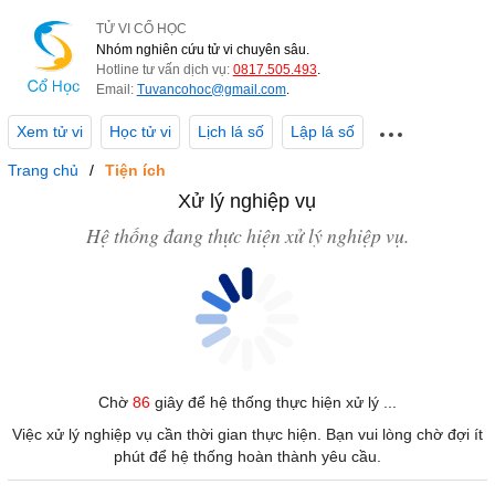
TỬ VI CỔ HỌC
Nhóm nghiên cứu tử vi chuyên sâu.
Hotline tư vấn dịch vụ:
0817.505.493
.
Email:
Tuvancohoc@gmail.com
.
Xem tử vi
Học tử vi
Lịch lá số
Lập lá số
Trang chủ
Tiện ích
Xử lý nghiệp vụ
Hệ thống đang thực hiện xử lý nghiệp vụ.
Chờ
86
giây để hệ thống thực hiện xử lý ...
Việc xử lý nghiệp vụ cần thời gian thực hiện. Bạn vui lòng chờ đợi ít
phút để hệ thống hoàn thành yêu cầu.