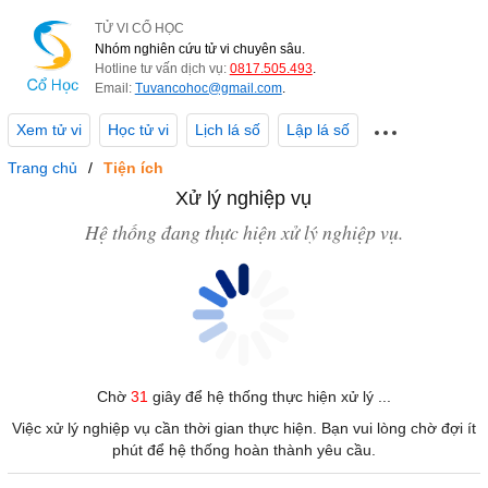
TỬ VI CỔ HỌC
Nhóm nghiên cứu tử vi chuyên sâu.
Hotline tư vấn dịch vụ:
0817.505.493
.
Email:
Tuvancohoc@gmail.com
.
Xem tử vi
Học tử vi
Lịch lá số
Lập lá số
Trang chủ
Tiện ích
Xử lý nghiệp vụ
Hệ thống đang thực hiện xử lý nghiệp vụ.
Chờ
31
giây để hệ thống thực hiện xử lý ...
Việc xử lý nghiệp vụ cần thời gian thực hiện. Bạn vui lòng chờ đợi ít
phút để hệ thống hoàn thành yêu cầu.