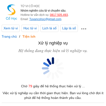
TỬ VI CỔ HỌC
Nhóm nghiên cứu tử vi chuyên sâu.
Hotline tư vấn dịch vụ:
0817.505.493
.
Email:
Tuvancohoc@gmail.com
.
Xem tử vi
Học tử vi
Lịch lá số
Lập lá số
Trang chủ
Tiện ích
Xử lý nghiệp vụ
Hệ thống đang thực hiện xử lý nghiệp vụ.
Chờ
79
giây để hệ thống thực hiện xử lý ...
Việc xử lý nghiệp vụ cần thời gian thực hiện. Bạn vui lòng chờ đợi ít
phút để hệ thống hoàn thành yêu cầu.