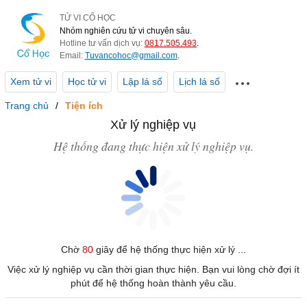
TỬ VI CỔ HỌC
Nhóm nghiên cứu tử vi chuyên sâu.
Hotline tư vấn dịch vụ:
0817.505.493
.
Email:
Tuvancohoc@gmail.com
.
Xem tử vi
Học tử vi
Lập lá số
Lịch lá số
Trang chủ
Tiện ích
Xử lý nghiệp vụ
Hệ thống đang thực hiện xử lý nghiệp vụ.
Chờ
80
giây để hệ thống thực hiện xử lý ...
Việc xử lý nghiệp vụ cần thời gian thực hiện. Bạn vui lòng chờ đợi ít
phút để hệ thống hoàn thành yêu cầu.