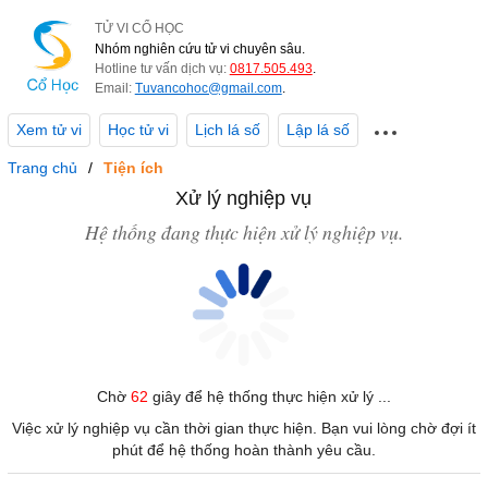
TỬ VI CỔ HỌC
Nhóm nghiên cứu tử vi chuyên sâu.
Hotline tư vấn dịch vụ:
0817.505.493
.
Email:
Tuvancohoc@gmail.com
.
Xem tử vi
Học tử vi
Lịch lá số
Lập lá số
Trang chủ
Tiện ích
Xử lý nghiệp vụ
Hệ thống đang thực hiện xử lý nghiệp vụ.
Chờ
62
giây để hệ thống thực hiện xử lý ...
Việc xử lý nghiệp vụ cần thời gian thực hiện. Bạn vui lòng chờ đợi ít
phút để hệ thống hoàn thành yêu cầu.