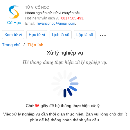
TỬ VI CỔ HỌC
Nhóm nghiên cứu tử vi chuyên sâu.
Hotline tư vấn dịch vụ:
0817.505.493
.
Email:
Tuvancohoc@gmail.com
.
Xem tử vi
Học tử vi
Lịch lá số
Lập lá số
Trang chủ
Tiện ích
Xử lý nghiệp vụ
Hệ thống đang thực hiện xử lý nghiệp vụ.
Chờ
96
giây để hệ thống thực hiện xử lý ...
Việc xử lý nghiệp vụ cần thời gian thực hiện. Bạn vui lòng chờ đợi ít
phút để hệ thống hoàn thành yêu cầu.