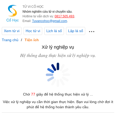
TỬ VI CỔ HỌC
Nhóm nghiên cứu tử vi chuyên sâu.
Hotline tư vấn dịch vụ:
0817.505.493
.
Email:
Tuvancohoc@gmail.com
.
Xem tử vi
Học tử vi
Lịch lá số
Lập lá số
Trang chủ
Tiện ích
Xử lý nghiệp vụ
Hệ thống đang thực hiện xử lý nghiệp vụ.
Chờ
77
giây để hệ thống thực hiện xử lý ...
Việc xử lý nghiệp vụ cần thời gian thực hiện. Bạn vui lòng chờ đợi ít
phút để hệ thống hoàn thành yêu cầu.