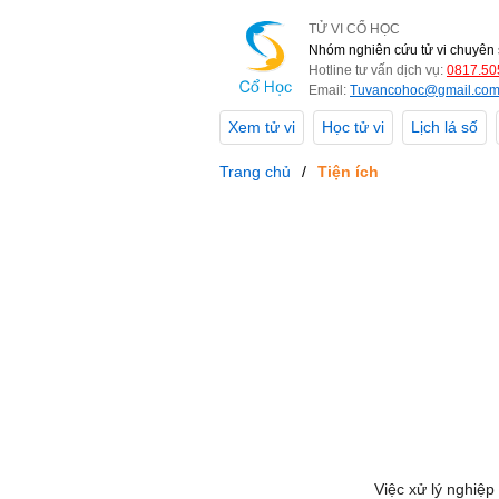
TỬ VI CỔ HỌC
Nhóm nghiên cứu tử vi chuyên 
Hotline tư vấn dịch vụ:
0817.50
Email:
Tuvancohoc@gmail.co
Xem tử vi
Học tử vi
Lịch lá số
Trang chủ
Tiện ích
Việc xử lý nghiệp