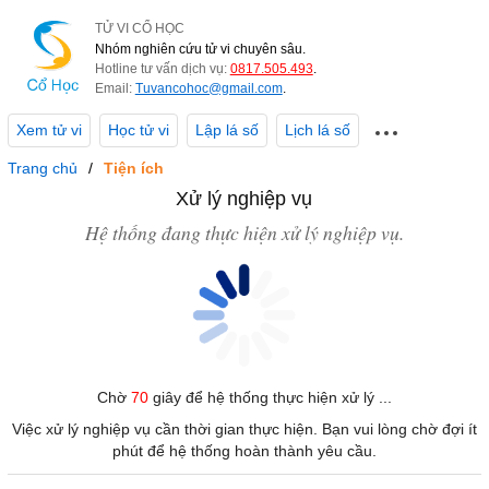
TỬ VI CỔ HỌC
Nhóm nghiên cứu tử vi chuyên sâu.
Hotline tư vấn dịch vụ:
0817.505.493
.
Email:
Tuvancohoc@gmail.com
.
Xem tử vi
Học tử vi
Lập lá số
Lịch lá số
Trang chủ
Tiện ích
Xử lý nghiệp vụ
Hệ thống đang thực hiện xử lý nghiệp vụ.
Chờ
70
giây để hệ thống thực hiện xử lý ...
Việc xử lý nghiệp vụ cần thời gian thực hiện. Bạn vui lòng chờ đợi ít
phút để hệ thống hoàn thành yêu cầu.