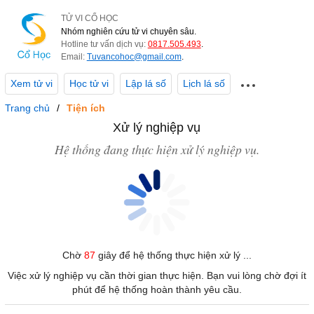
TỬ VI CỔ HỌC
Nhóm nghiên cứu tử vi chuyên sâu.
Hotline tư vấn dịch vụ:
0817.505.493
.
Email:
Tuvancohoc@gmail.com
.
Xem tử vi
Học tử vi
Lập lá số
Lịch lá số
Trang chủ
Tiện ích
Xử lý nghiệp vụ
Hệ thống đang thực hiện xử lý nghiệp vụ.
Chờ
87
giây để hệ thống thực hiện xử lý ...
Việc xử lý nghiệp vụ cần thời gian thực hiện. Bạn vui lòng chờ đợi ít
phút để hệ thống hoàn thành yêu cầu.