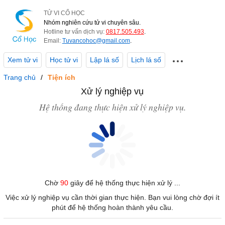
TỬ VI CỔ HỌC
Nhóm nghiên cứu tử vi chuyên sâu.
Hotline tư vấn dịch vụ:
0817.505.493
.
Email:
Tuvancohoc@gmail.com
.
Xem tử vi
Học tử vi
Lập lá số
Lịch lá số
Trang chủ
Tiện ích
Xử lý nghiệp vụ
Hệ thống đang thực hiện xử lý nghiệp vụ.
Chờ
90
giây để hệ thống thực hiện xử lý ...
Việc xử lý nghiệp vụ cần thời gian thực hiện. Bạn vui lòng chờ đợi ít
phút để hệ thống hoàn thành yêu cầu.