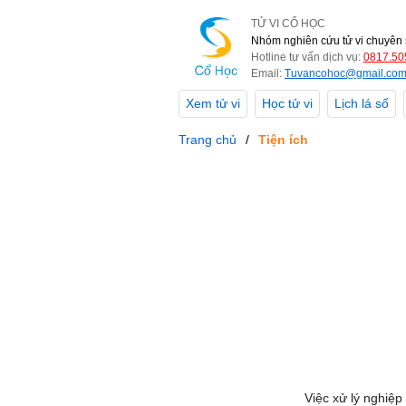
TỬ VI CỔ HỌC
Nhóm nghiên cứu tử vi chuyên 
Hotline tư vấn dịch vụ:
0817.50
Email:
Tuvancohoc@gmail.co
Xem tử vi
Học tử vi
Lịch lá số
Trang chủ
Tiện ích
Việc xử lý nghiệp