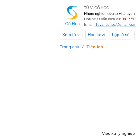
TỬ VI CỔ HỌC
Nhóm nghiên cứu tử vi chuyên 
Hotline tư vấn dịch vụ:
0817.50
Email:
Tuvancohoc@gmail.co
Xem tử vi
Học tử vi
Lập lá số
Trang chủ
Tiện ích
Việc xử lý nghiệp