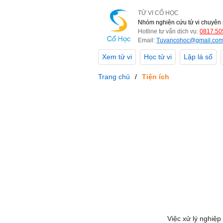
TỬ VI CỔ HỌC
Nhóm nghiên cứu tử vi chuyên 
Hotline tư vấn dịch vụ:
0817.50
Email:
Tuvancohoc@gmail.co
Xem tử vi
Học tử vi
Lập lá số
Trang chủ
Tiện ích
Việc xử lý nghiệp