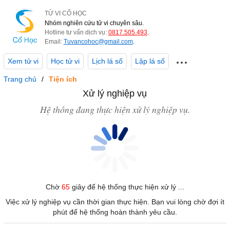
TỬ VI CỔ HỌC
Nhóm nghiên cứu tử vi chuyên sâu.
Hotline tư vấn dịch vụ:
0817.505.493
.
Email:
Tuvancohoc@gmail.com
.
Xem tử vi
Học tử vi
Lịch lá số
Lập lá số
Trang chủ
Tiện ích
Xử lý nghiệp vụ
Hệ thống đang thực hiện xử lý nghiệp vụ.
Chờ
65
giây để hệ thống thực hiện xử lý ...
Việc xử lý nghiệp vụ cần thời gian thực hiện. Bạn vui lòng chờ đợi ít
phút để hệ thống hoàn thành yêu cầu.