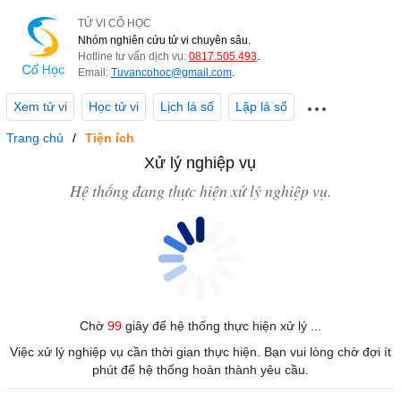
TỬ VI CỔ HỌC
Nhóm nghiên cứu tử vi chuyên sâu.
Hotline tư vấn dịch vụ:
0817.505.493
.
Email:
Tuvancohoc@gmail.com
.
Xem tử vi
Học tử vi
Lịch lá số
Lập lá số
Trang chủ
Tiện ích
Xử lý nghiệp vụ
Hệ thống đang thực hiện xử lý nghiệp vụ.
Chờ
99
giây để hệ thống thực hiện xử lý ...
Việc xử lý nghiệp vụ cần thời gian thực hiện. Bạn vui lòng chờ đợi ít
phút để hệ thống hoàn thành yêu cầu.