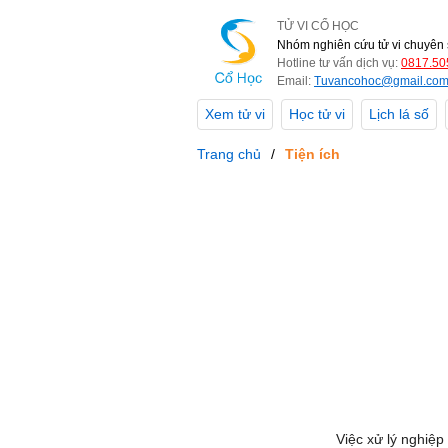
TỬ VI CỔ HỌC
Nhóm nghiên cứu tử vi chuyên 
Hotline tư vấn dịch vụ:
0817.50
Email:
Tuvancohoc@gmail.co
Xem tử vi
Học tử vi
Lịch lá số
Trang chủ
Tiện ích
Việc xử lý nghiệp