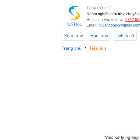
TỬ VI CỔ HỌC
Nhóm nghiên cứu tử vi chuyên 
Hotline tư vấn dịch vụ:
0817.50
Email:
Tuvancohoc@gmail.co
Xem tử vi
Học tử vi
Lịch lá số
Trang chủ
Tiện ích
Việc xử lý nghiệp