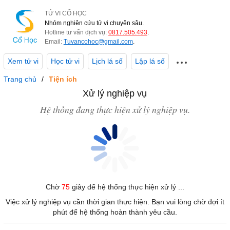
TỬ VI CỔ HỌC
Nhóm nghiên cứu tử vi chuyên sâu.
Hotline tư vấn dịch vụ:
0817.505.493
.
Email:
Tuvancohoc@gmail.com
.
Xem tử vi
Học tử vi
Lịch lá số
Lập lá số
Trang chủ
Tiện ích
Xử lý nghiệp vụ
Hệ thống đang thực hiện xử lý nghiệp vụ.
Chờ
75
giây để hệ thống thực hiện xử lý ...
Việc xử lý nghiệp vụ cần thời gian thực hiện. Bạn vui lòng chờ đợi ít
phút để hệ thống hoàn thành yêu cầu.