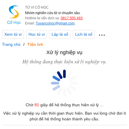
TỬ VI CỔ HỌC
Nhóm nghiên cứu tử vi chuyên sâu.
Hotline tư vấn dịch vụ:
0817.505.493
.
Email:
Tuvancohoc@gmail.com
.
Xem tử vi
Học tử vi
Lập lá số
Lịch lá số
Trang chủ
Tiện ích
Xử lý nghiệp vụ
Hệ thống đang thực hiện xử lý nghiệp vụ.
Chờ
81
giây để hệ thống thực hiện xử lý ...
Việc xử lý nghiệp vụ cần thời gian thực hiện. Bạn vui lòng chờ đợi ít
phút để hệ thống hoàn thành yêu cầu.