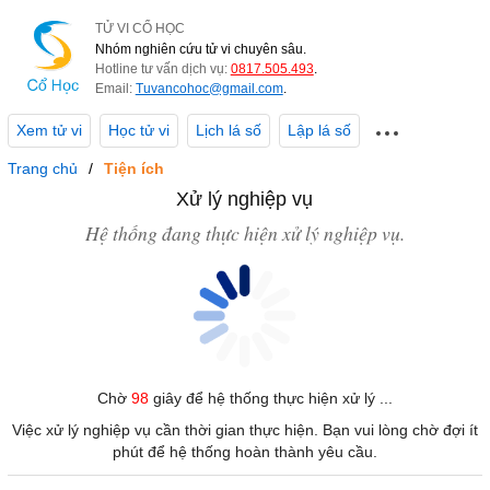
TỬ VI CỔ HỌC
Nhóm nghiên cứu tử vi chuyên sâu.
Hotline tư vấn dịch vụ:
0817.505.493
.
Email:
Tuvancohoc@gmail.com
.
Xem tử vi
Học tử vi
Lịch lá số
Lập lá số
Trang chủ
Tiện ích
Xử lý nghiệp vụ
Hệ thống đang thực hiện xử lý nghiệp vụ.
Chờ
98
giây để hệ thống thực hiện xử lý ...
Việc xử lý nghiệp vụ cần thời gian thực hiện. Bạn vui lòng chờ đợi ít
phút để hệ thống hoàn thành yêu cầu.