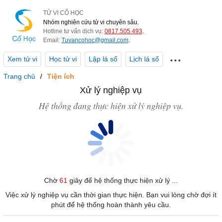
TỬ VI CỔ HỌC
Nhóm nghiên cứu tử vi chuyên sâu.
Hotline tư vấn dịch vụ:
0817.505.493
.
Email:
Tuvancohoc@gmail.com
.
Xem tử vi
Học tử vi
Lập lá số
Lịch lá số
Trang chủ
Tiện ích
Xử lý nghiệp vụ
Hệ thống đang thực hiện xử lý nghiệp vụ.
Chờ
61
giây để hệ thống thực hiện xử lý ...
Việc xử lý nghiệp vụ cần thời gian thực hiện. Bạn vui lòng chờ đợi ít
phút để hệ thống hoàn thành yêu cầu.