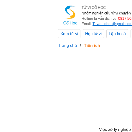
TỬ VI CỔ HỌC
Nhóm nghiên cứu tử vi chuyên 
Hotline tư vấn dịch vụ:
0817.50
Email:
Tuvancohoc@gmail.co
Xem tử vi
Học tử vi
Lập lá số
Trang chủ
Tiện ích
Việc xử lý nghiệp