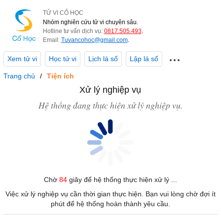
TỬ VI CỔ HỌC
Nhóm nghiên cứu tử vi chuyên sâu.
Hotline tư vấn dịch vụ:
0817.505.493
.
Email:
Tuvancohoc@gmail.com
.
Xem tử vi
Học tử vi
Lịch lá số
Lập lá số
Trang chủ
Tiện ích
Xử lý nghiệp vụ
Hệ thống đang thực hiện xử lý nghiệp vụ.
Chờ
84
giây để hệ thống thực hiện xử lý ...
Việc xử lý nghiệp vụ cần thời gian thực hiện. Bạn vui lòng chờ đợi ít
phút để hệ thống hoàn thành yêu cầu.