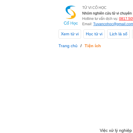
TỬ VI CỔ HỌC
Nhóm nghiên cứu tử vi chuyên 
Hotline tư vấn dịch vụ:
0817.50
Email:
Tuvancohoc@gmail.co
Xem tử vi
Học tử vi
Lịch lá số
Trang chủ
Tiện ích
Việc xử lý nghiệp