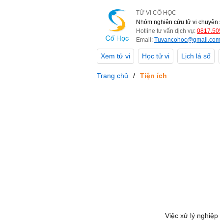
TỬ VI CỔ HỌC
Nhóm nghiên cứu tử vi chuyên 
Hotline tư vấn dịch vụ:
0817.50
Email:
Tuvancohoc@gmail.co
Xem tử vi
Học tử vi
Lịch lá số
Trang chủ
Tiện ích
Việc xử lý nghiệp