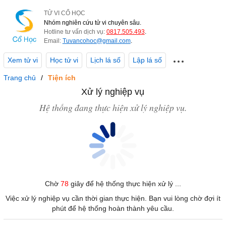
TỬ VI CỔ HỌC
Nhóm nghiên cứu tử vi chuyên sâu.
Hotline tư vấn dịch vụ:
0817.505.493
.
Email:
Tuvancohoc@gmail.com
.
Xem tử vi
Học tử vi
Lịch lá số
Lập lá số
Trang chủ
Tiện ích
Xử lý nghiệp vụ
Hệ thống đang thực hiện xử lý nghiệp vụ.
Chờ
78
giây để hệ thống thực hiện xử lý ...
Việc xử lý nghiệp vụ cần thời gian thực hiện. Bạn vui lòng chờ đợi ít
phút để hệ thống hoàn thành yêu cầu.