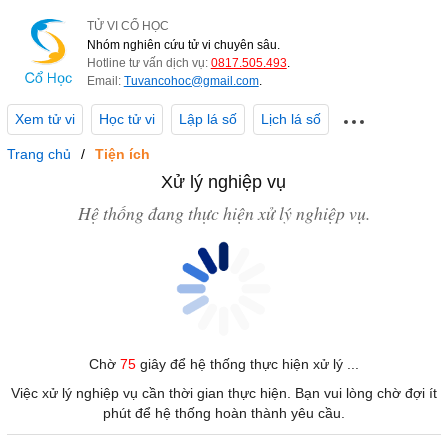
TỬ VI CỔ HỌC
Nhóm nghiên cứu tử vi chuyên sâu.
Hotline tư vấn dịch vụ:
0817.505.493
.
Email:
Tuvancohoc@gmail.com
.
Xem tử vi
Học tử vi
Lập lá số
Lịch lá số
Trang chủ
Tiện ích
Xử lý nghiệp vụ
Hệ thống đang thực hiện xử lý nghiệp vụ.
Chờ
75
giây để hệ thống thực hiện xử lý ...
Việc xử lý nghiệp vụ cần thời gian thực hiện. Bạn vui lòng chờ đợi ít
phút để hệ thống hoàn thành yêu cầu.