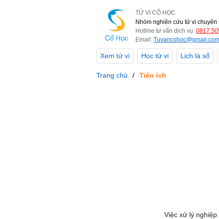
TỬ VI CỔ HỌC
Nhóm nghiên cứu tử vi chuyên 
Hotline tư vấn dịch vụ:
0817.50
Email:
Tuvancohoc@gmail.co
Xem tử vi
Học tử vi
Lịch lá số
Trang chủ
Tiện ích
Việc xử lý nghiệp