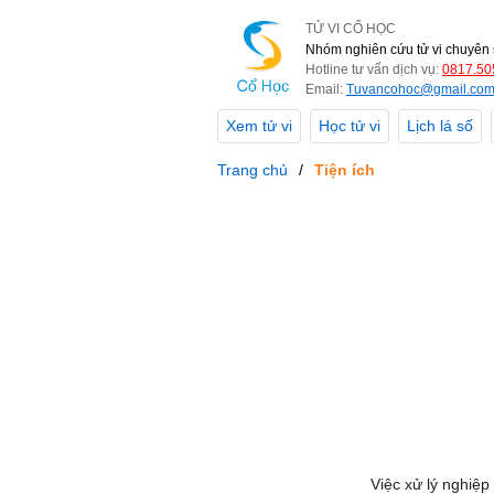
TỬ VI CỔ HỌC
Nhóm nghiên cứu tử vi chuyên 
Hotline tư vấn dịch vụ:
0817.50
Email:
Tuvancohoc@gmail.co
Xem tử vi
Học tử vi
Lịch lá số
Trang chủ
Tiện ích
Việc xử lý nghiệp