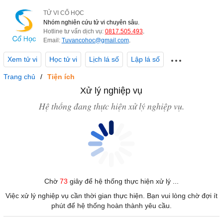
TỬ VI CỔ HỌC
Nhóm nghiên cứu tử vi chuyên sâu.
Hotline tư vấn dịch vụ:
0817.505.493
.
Email:
Tuvancohoc@gmail.com
.
Xem tử vi
Học tử vi
Lịch lá số
Lập lá số
Trang chủ
Tiện ích
Xử lý nghiệp vụ
Hệ thống đang thực hiện xử lý nghiệp vụ.
Chờ
73
giây để hệ thống thực hiện xử lý ...
Việc xử lý nghiệp vụ cần thời gian thực hiện. Bạn vui lòng chờ đợi ít
phút để hệ thống hoàn thành yêu cầu.