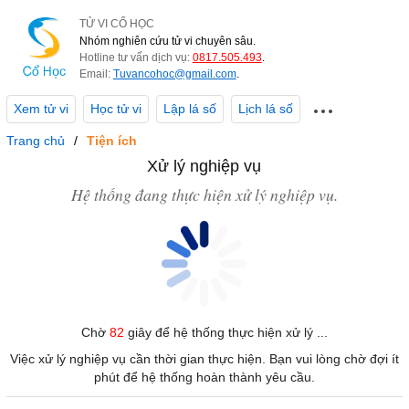
TỬ VI CỔ HỌC
Nhóm nghiên cứu tử vi chuyên sâu.
Hotline tư vấn dịch vụ:
0817.505.493
.
Email:
Tuvancohoc@gmail.com
.
Xem tử vi
Học tử vi
Lập lá số
Lịch lá số
Trang chủ
Tiện ích
Xử lý nghiệp vụ
Hệ thống đang thực hiện xử lý nghiệp vụ.
Chờ
82
giây để hệ thống thực hiện xử lý ...
Việc xử lý nghiệp vụ cần thời gian thực hiện. Bạn vui lòng chờ đợi ít
phút để hệ thống hoàn thành yêu cầu.