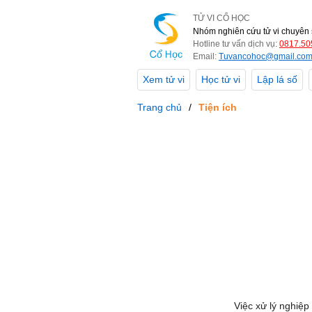
TỬ VI CỔ HỌC
Nhóm nghiên cứu tử vi chuyên 
Hotline tư vấn dịch vụ:
0817.50
Email:
Tuvancohoc@gmail.co
Xem tử vi
Học tử vi
Lập lá số
Trang chủ
Tiện ích
Việc xử lý nghiệp