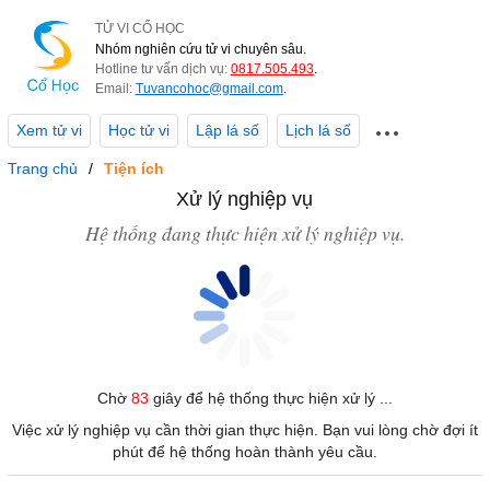
TỬ VI CỔ HỌC
Nhóm nghiên cứu tử vi chuyên sâu.
Hotline tư vấn dịch vụ:
0817.505.493
.
Email:
Tuvancohoc@gmail.com
.
Xem tử vi
Học tử vi
Lập lá số
Lịch lá số
Trang chủ
Tiện ích
Xử lý nghiệp vụ
Hệ thống đang thực hiện xử lý nghiệp vụ.
Chờ
83
giây để hệ thống thực hiện xử lý ...
Việc xử lý nghiệp vụ cần thời gian thực hiện. Bạn vui lòng chờ đợi ít
phút để hệ thống hoàn thành yêu cầu.