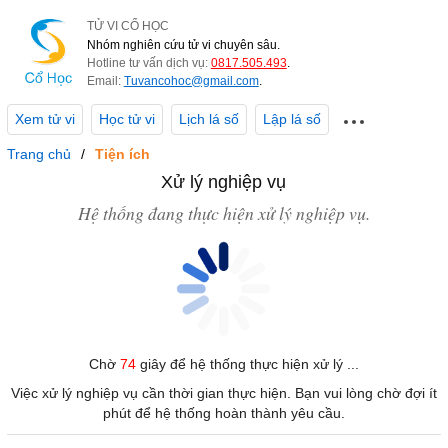
TỬ VI CỔ HỌC
Nhóm nghiên cứu tử vi chuyên sâu.
Hotline tư vấn dịch vụ:
0817.505.493
.
Email:
Tuvancohoc@gmail.com
.
Xem tử vi
Học tử vi
Lịch lá số
Lập lá số
Trang chủ
Tiện ích
Xử lý nghiệp vụ
Hệ thống đang thực hiện xử lý nghiệp vụ.
Chờ
74
giây để hệ thống thực hiện xử lý ...
Việc xử lý nghiệp vụ cần thời gian thực hiện. Bạn vui lòng chờ đợi ít
phút để hệ thống hoàn thành yêu cầu.