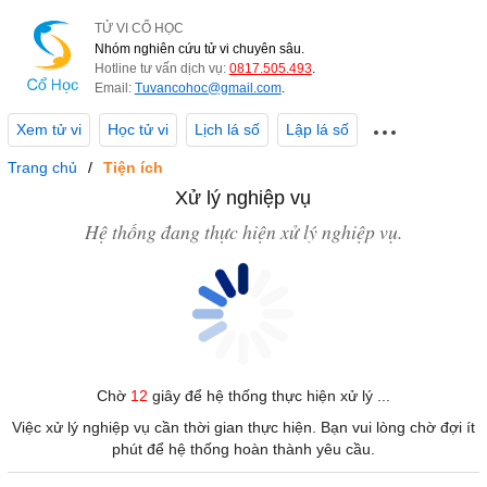
TỬ VI CỔ HỌC
Nhóm nghiên cứu tử vi chuyên sâu.
Hotline tư vấn dịch vụ:
0817.505.493
.
Email:
Tuvancohoc@gmail.com
.
Xem tử vi
Học tử vi
Lịch lá số
Lập lá số
Trang chủ
Tiện ích
Xử lý nghiệp vụ
Hệ thống đang thực hiện xử lý nghiệp vụ.
Chờ
12
giây để hệ thống thực hiện xử lý ...
Việc xử lý nghiệp vụ cần thời gian thực hiện. Bạn vui lòng chờ đợi ít
phút để hệ thống hoàn thành yêu cầu.