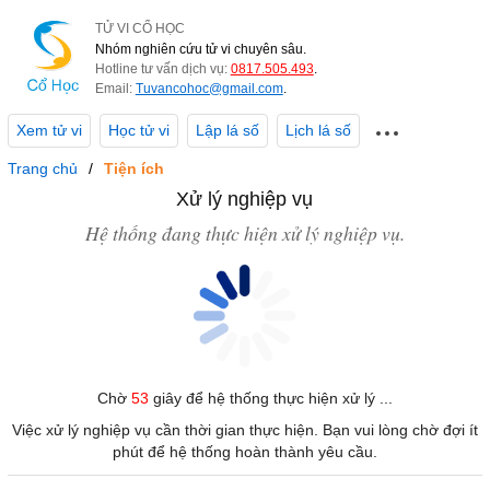
TỬ VI CỔ HỌC
Nhóm nghiên cứu tử vi chuyên sâu.
Hotline tư vấn dịch vụ:
0817.505.493
.
Email:
Tuvancohoc@gmail.com
.
Xem tử vi
Học tử vi
Lập lá số
Lịch lá số
Trang chủ
Tiện ích
Xử lý nghiệp vụ
Hệ thống đang thực hiện xử lý nghiệp vụ.
Chờ
53
giây để hệ thống thực hiện xử lý ...
Việc xử lý nghiệp vụ cần thời gian thực hiện. Bạn vui lòng chờ đợi ít
phút để hệ thống hoàn thành yêu cầu.