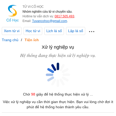
TỬ VI CỔ HỌC
Nhóm nghiên cứu tử vi chuyên sâu.
Hotline tư vấn dịch vụ:
0817.505.493
.
Email:
Tuvancohoc@gmail.com
.
Xem tử vi
Học tử vi
Lịch lá số
Lập lá số
Trang chủ
Tiện ích
Xử lý nghiệp vụ
Hệ thống đang thực hiện xử lý nghiệp vụ.
Chờ
98
giây để hệ thống thực hiện xử lý ...
Việc xử lý nghiệp vụ cần thời gian thực hiện. Bạn vui lòng chờ đợi ít
phút để hệ thống hoàn thành yêu cầu.